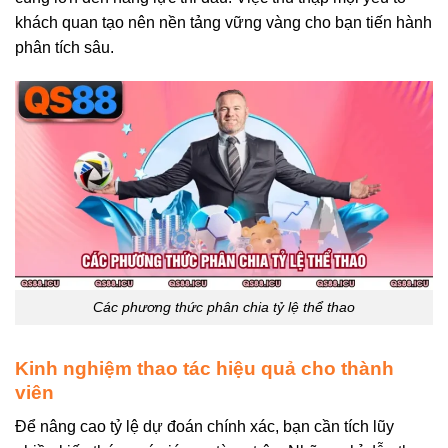
khách quan tạo nên nền tảng vững vàng cho bạn tiến hành
phân tích sâu.
Các phương thức phân chia tỷ lệ thể thao
Kinh nghiệm thao tác hiệu quả cho thành
viên
Để nâng cao tỷ lệ dự đoán chính xác, bạn cần tích lũy