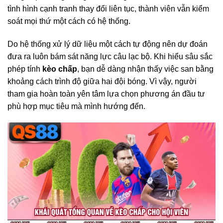
tình hình cạnh tranh thay đổi liên tục, thành viên vẫn kiểm
soát mọi thứ một cách có hệ thống.
Do hệ thống xử lý dữ liệu một cách tự động nên dự đoán
đưa ra luôn bám sát năng lực câu lạc bộ. Khi hiểu sâu sắc
phép tính
kèo chấp
, bạn dễ dàng nhận thấy việc san bằng
khoảng cách trình độ giữa hai đội bóng. Vì vậy, người
tham gia hoàn toàn yên tâm lựa chọn phương án đầu tư
phù hợp mục tiêu mà mình hướng đến.