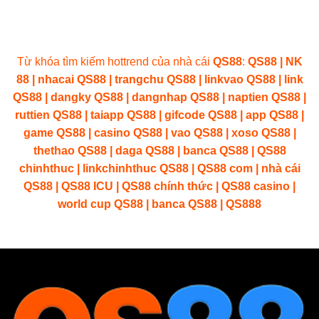
Từ khóa tìm kiếm hottrend của nhà cái
QS88
:
QS88 | NK
88 | nhacai QS88 | trangchu QS88 | linkvao QS88 | link
QS88 | dangky QS88 | dangnhap QS88 | naptien QS88 |
ruttien QS88 | taiapp QS88 | gifcode QS88 | app QS88 |
game QS88 | casino QS88 | vao QS88 | xoso QS88 |
thethao QS88 | daga QS88 | banca QS88 | QS88
chinhthuc | linkchinhthuc QS88 | QS88 com | nhà cái
QS88 | QS88 ICU | QS88 chính thức | QS88 casino |
world cup QS88 | banca QS88 | QS888