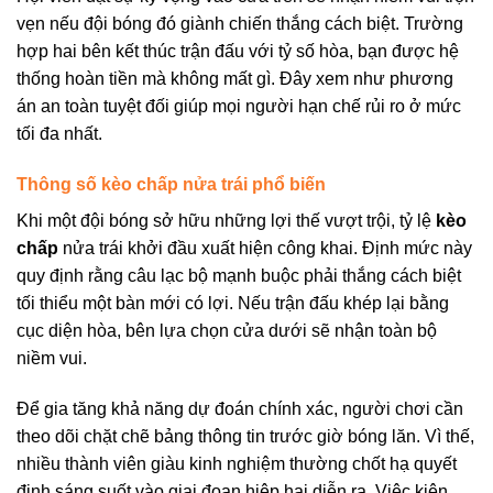
vẹn nếu đội bóng đó giành chiến thắng cách biệt. Trường
hợp hai bên kết thúc trận đấu với tỷ số hòa, bạn được hệ
thống hoàn tiền mà không mất gì. Đây xem như phương
án an toàn tuyệt đối giúp mọi người hạn chế rủi ro ở mức
tối đa nhất.
Thông số kèo chấp nửa trái phổ biến
Khi một đội bóng sở hữu những lợi thế vượt trội, tỷ lệ
kèo
chấp
nửa trái khởi đầu xuất hiện công khai. Định mức này
quy định rằng câu lạc bộ mạnh buộc phải thắng cách biệt
tối thiểu một bàn mới có lợi. Nếu trận đấu khép lại bằng
cục diện hòa, bên lựa chọn cửa dưới sẽ nhận toàn bộ
niềm vui.
Để gia tăng khả năng dự đoán chính xác, người chơi cần
theo dõi chặt chẽ bảng thông tin trước giờ bóng lăn. Vì thế,
nhiều thành viên giàu kinh nghiệm thường chốt hạ quyết
định sáng suốt vào giai đoạn hiệp hai diễn ra. Việc kiên