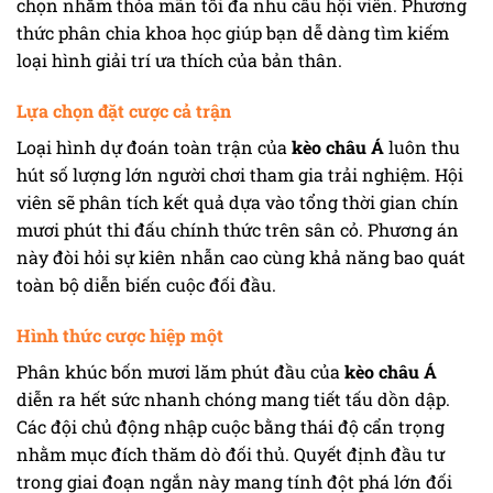
chọn nhằm thỏa mãn tối đa nhu cầu hội viên. Phương
thức phân chia khoa học giúp bạn dễ dàng tìm kiếm
loại hình giải trí ưa thích của bản thân.
Lựa chọn đặt cược cả trận
Loại hình dự đoán toàn trận của
kèo châu Á
luôn thu
hút số lượng lớn người chơi tham gia trải nghiệm. Hội
viên sẽ phân tích kết quả dựa vào tổng thời gian chín
mươi phút thi đấu chính thức trên sân cỏ. Phương án
này đòi hỏi sự kiên nhẫn cao cùng khả năng bao quát
toàn bộ diễn biến cuộc đối đầu.
Hình thức cược hiệp một
Phân khúc bốn mươi lăm phút đầu của
kèo châu Á
diễn ra hết sức nhanh chóng mang tiết tấu dồn dập.
Các đội chủ động nhập cuộc bằng thái độ cẩn trọng
nhằm mục đích thăm dò đối thủ. Quyết định đầu tư
trong giai đoạn ngắn này mang tính đột phá lớn đối