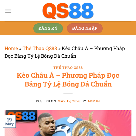
Skip
to
content
ĐĂNG KÝ
ĐĂNG NHẬP
Home
»
Thể Thao QS88
»
Kèo Châu Á – Phương Pháp
Đọc Bảng Tỷ Lệ Bóng Đá Chuẩn
THỂ THAO QS88
Kèo Châu Á – Phương Pháp Đọc
Bảng Tỷ Lệ Bóng Đá Chuẩn
POSTED ON
MAY 19, 2026
BY
ADMIN
19
May