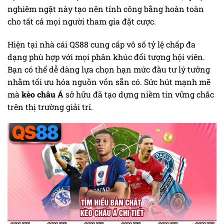
nghiêm ngặt này tạo nên tính công bằng hoàn toàn
cho tất cả mọi người tham gia đặt cược.
Hiện tại nhà cái QS88 cung cấp vô số tỷ lệ chấp đa
dạng phù hợp với mọi phân khúc đối tượng hội viên.
Bạn có thể dễ dàng lựa chọn hạn mức đầu tư lý tưởng
nhằm tối ưu hóa nguồn vốn sẵn có. Sức hút mạnh mẽ
mà
kèo châu Á
sở hữu đã tạo dựng niềm tin vững chắc
trên thị trường giải trí.