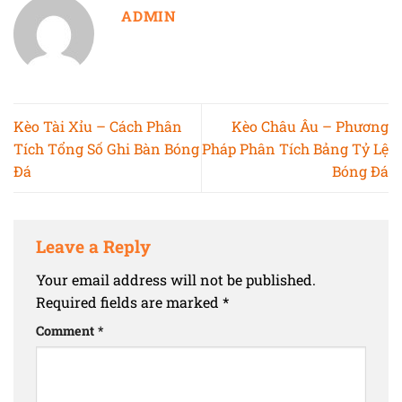
ADMIN
Kèo Tài Xỉu – Cách Phân
Kèo Châu Âu – Phương
Tích Tổng Số Ghi Bàn Bóng
Pháp Phân Tích Bảng Tỷ Lệ
Đá
Bóng Đá
Leave a Reply
Your email address will not be published.
Required fields are marked
*
Comment
*