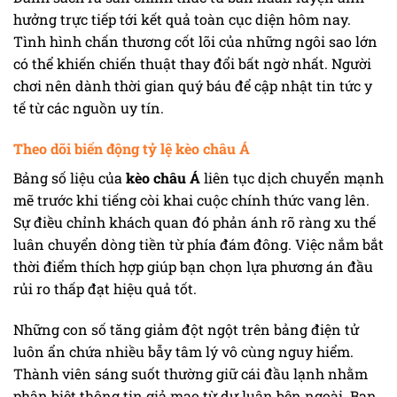
hưởng trực tiếp tới kết quả toàn cục diện hôm nay.
Tình hình chấn thương cốt lõi của những ngôi sao lớn
có thể khiến chiến thuật thay đổi bất ngờ nhất. Người
chơi nên dành thời gian quý báu để cập nhật tin tức y
tế từ các nguồn uy tín.
Theo dõi biến động tỷ lệ kèo châu Á
Bảng số liệu của
kèo châu Á
liên tục dịch chuyển mạnh
mẽ trước khi tiếng còi khai cuộc chính thức vang lên.
Sự điều chỉnh khách quan đó phản ánh rõ ràng xu thế
luân chuyển dòng tiền từ phía đám đông. Việc nắm bắt
thời điểm thích hợp giúp bạn chọn lựa phương án đầu
rủi ro thấp đạt hiệu quả tốt.
Những con số tăng giảm đột ngột trên bảng điện tử
luôn ẩn chứa nhiều bẫy tâm lý vô cùng nguy hiểm.
Thành viên sáng suốt thường giữ cái đầu lạnh nhằm
phân biệt thông tin giả mạo từ dư luận bên ngoài. Bạn