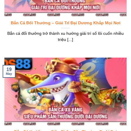
Bắn Cá Đổi Thưởng – Giải Trí Đại Dương Khắp Mọi Nơi
Bắn cá đổi thưởng trở thành xu hướng giải trí số lôi cuốn nhiều
triệu [...]
19
May