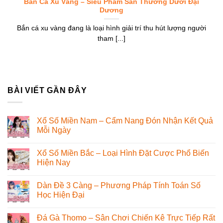
Bắn Cá Xu Vàng – Siêu Phẩm Săn Thưởng Dưới Đại
Dương
Bắn cá xu vàng đang là loại hình giải trí thu hút lượng người
tham [...]
BÀI VIẾT GẦN ĐÂY
Xổ Số Miền Nam – Cẩm Nang Đón Nhận Kết Quả
Mỗi Ngày
Xổ Số Miền Bắc – Loại Hình Đặt Cược Phổ Biến
Hiện Nay
Dàn Đề 3 Càng – Phương Pháp Tính Toán Số
Học Hiện Đại
Đá Gà Thomo – Sân Chơi Chiến Kê Trực Tiếp Rất