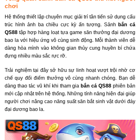
chơi
Hệ thống thiết lập chuyên mục giải trí tân tiến sử dụng cấu
trúc hình ảnh ba chiều cực kỳ ấn tượng. Sảnh
bắn cá
QS88
tập hợp hàng loạt tựa game săn thưởng đại dương
bao la với hiệu ứng vô cùng sinh động. Mỗi thành viên dễ
dàng hòa mình vào không gian thủy cung huyền bí chứa
đựng nhiều màu sắc rực rỡ.
Trải nghiệm tại đây sở hữu sự linh hoạt vượt trội nhờ cơ
chế quy đổi điểm thưởng vô cùng nhanh chóng. Bạn dễ
dàng thao tác vũ khí khi tham gia
bắn cá QS88
phiên bản
mới cập nhật trên hệ thống. Những tính năng hiện đại giúp
người chơi nâng cao năng suất săn bắt sinh vật dưới đáy
đại dương bao la.