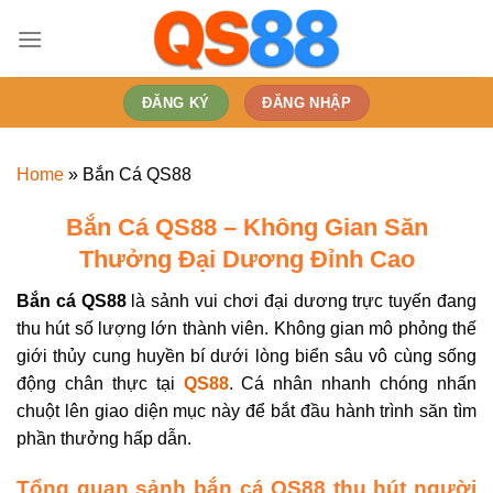
Skip
to
content
ĐĂNG KÝ
ĐĂNG NHẬP
Home
»
Bắn Cá QS88
Bắn Cá QS88 – Không Gian Săn
Thưởng Đại Dương Đỉnh Cao
Bắn cá QS88
là sảnh vui chơi đại dương trực tuyến đang
thu hút số lượng lớn thành viên. Không gian mô phỏng thế
giới thủy cung huyền bí dưới lòng biển sâu vô cùng sống
động chân thực tại
QS88
. Cá nhân nhanh chóng nhấn
chuột lên giao diện mục này để bắt đầu hành trình săn tìm
phần thưởng hấp dẫn.
Tổng quan sảnh bắn cá QS88 thu hút người