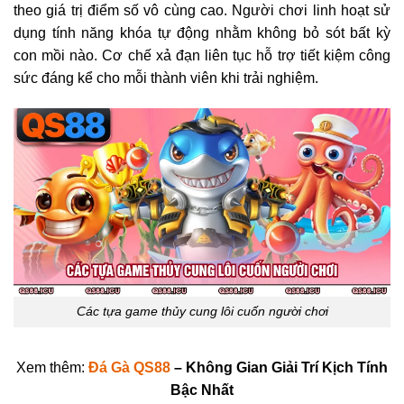
theo giá trị điểm số vô cùng cao. Người chơi linh hoạt sử
dụng tính năng khóa tự động nhằm không bỏ sót bất kỳ
con mồi nào. Cơ chế xả đạn liên tục hỗ trợ tiết kiệm công
sức đáng kể cho mỗi thành viên khi trải nghiệm.
Các tựa game thủy cung lôi cuốn người chơi
Xem thêm:
Đá Gà QS88
– Không Gian Giải Trí Kịch Tính
Bậc Nhất