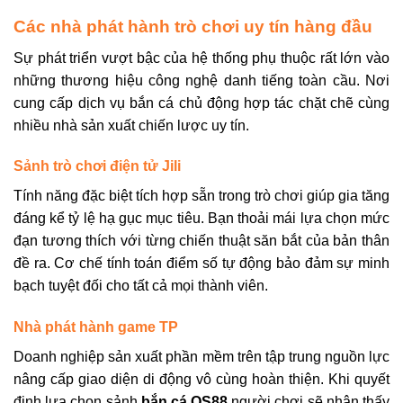
Các nhà phát hành trò chơi uy tín hàng đầu
Sự phát triển vượt bậc của hệ thống phụ thuộc rất lớn vào
những thương hiệu công nghệ danh tiếng toàn cầu. Nơi
cung cấp dịch vụ bắn cá chủ động hợp tác chặt chẽ cùng
nhiều nhà sản xuất chiến lược uy tín.
Sảnh trò chơi điện tử Jili
Tính năng đặc biệt tích hợp sẵn trong trò chơi giúp gia tăng
đáng kể tỷ lệ hạ gục mục tiêu. Bạn thoải mái lựa chọn mức
đạn tương thích với từng chiến thuật săn bắt của bản thân
đề ra. Cơ chế tính toán điểm số tự động bảo đảm sự minh
bạch tuyệt đối cho tất cả mọi thành viên.
Nhà phát hành game TP
Doanh nghiệp sản xuất phần mềm trên tập trung nguồn lực
nâng cấp giao diện di động vô cùng hoàn thiện. Khi quyết
định lựa chọn sảnh
bắn cá QS88
người chơi sẽ nhận thấy