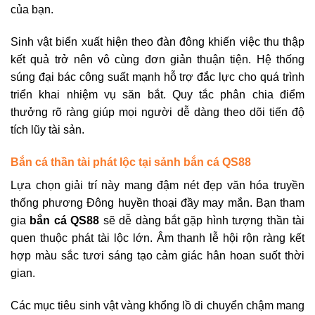
của bạn.
Sinh vật biển xuất hiện theo đàn đông khiến việc thu thập
kết quả trở nên vô cùng đơn giản thuận tiện. Hệ thống
súng đại bác công suất mạnh hỗ trợ đắc lực cho quá trình
triển khai nhiệm vụ săn bắt. Quy tắc phân chia điểm
thưởng rõ ràng giúp mọi người dễ dàng theo dõi tiến độ
tích lũy tài sản.
Bắn cá thần tài phát lộc tại sảnh bắn cá QS88
Lựa chọn giải trí này mang đậm nét đẹp văn hóa truyền
thống phương Đông huyền thoại đầy may mắn. Bạn tham
gia
bắn cá QS88
sẽ dễ dàng bắt gặp hình tượng thần tài
quen thuộc phát tài lộc lớn. Âm thanh lễ hội rộn ràng kết
hợp màu sắc tươi sáng tạo cảm giác hân hoan suốt thời
gian.
Các mục tiêu sinh vật vàng khổng lồ di chuyển chậm mang