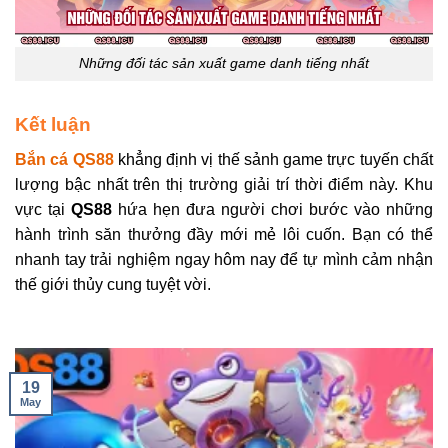
Những đối tác sản xuất game danh tiếng nhất
Kết luận
Bắn cá QS88
khẳng định vị thế sảnh game trực tuyến chất
lượng bậc nhất trên thị trường giải trí thời điểm này. Khu
vực tại
QS88
hứa hẹn đưa người chơi bước vào những
hành trình săn thưởng đầy mới mẻ lôi cuốn. Bạn có thể
nhanh tay trải nghiệm ngay hôm nay để tự mình cảm nhận
thế giới thủy cung tuyệt vời.
19
May