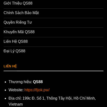
Giới Thiệu QS88
Chính Sách Bảo Mật
Quyền Riêng Tư
Khuyến Mãi QS88
Liên Hệ QS88
Đại Lý QS88
LIÊN HỆ
Thương hiệu:
QS88
Website:
https://8jok.pw/
Địa chỉ:
199c Đ. Số 1, Thông Tây Hội, Hồ Chí Minh,
Vietnam