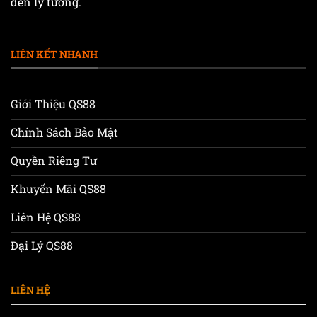
đến lý tưởng.
LIÊN KẾT NHANH
Giới Thiệu QS88
Chính Sách Bảo Mật
Quyền Riêng Tư
Khuyến Mãi QS88
Liên Hệ QS88
Đại Lý QS88
LIÊN HỆ