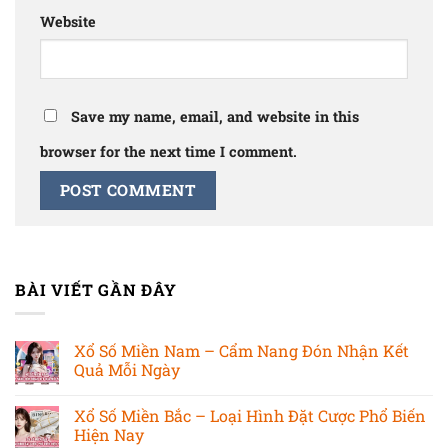
Website
Save my name, email, and website in this
browser for the next time I comment.
BÀI VIẾT GẦN ĐÂY
Xổ Số Miền Nam – Cẩm Nang Đón Nhận Kết
Quả Mỗi Ngày
Xổ Số Miền Bắc – Loại Hình Đặt Cược Phổ Biến
Hiện Nay