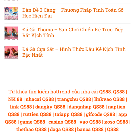
Dàn Đề 3 Càng – Phương Pháp Tính Toán Số
Học Hiện Đại
Đá Gà Thomo – Sân Chơi Chiến Kê Trực Tiếp
Rất Kịch Tính
Đá Gà Cựa Sắt – Hình Thức Đấu Kê Kịch Tính
Bậc Nhất
Từ khóa tìm kiếm hottrend của nhà cái
QS88
:
QS88 |
NK 88 | nhacai QS88 | trangchu QS88 | linkvao QS88 |
link QS88 | dangky QS88 | dangnhap QS88 | naptien
QS88 | ruttien QS88 | taiapp QS88 | gifcode QS88 | app
QS88 | game QS88 | casino QS88 | vao QS88 | xoso QS88 |
thethao QS88 | daga QS88 | banca QS88 | QS88