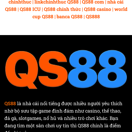
chinhthuc | linkchinhthuc QS88 | QS88 com | nhà cái
QS88 | QS88 ICU | QS88 chính thức | QS88 casino | world
cup QS88 | banca QS88 | QS888
QS88
là nhà cái nổi tiếng được nhiều người yêu thích
nhờ bộ sưu tập game đình đám như casino, thể thao,
đá gà, slotgames, nổ hũ và nhiều trò chơi khác. Bạn
đang tìm một sân chơi uy tín thì QS88 chính là điểm