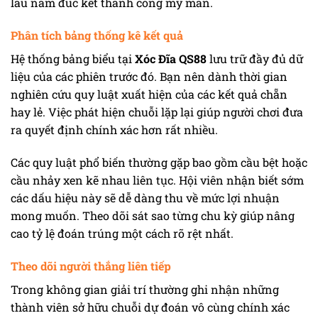
lâu năm đúc kết thành công mỹ mãn.
Phân tích bảng thống kê kết quả
Hệ thống bảng biểu tại
Xóc Đĩa QS88
lưu trữ đầy đủ dữ
liệu của các phiên trước đó. Bạn nên dành thời gian
nghiên cứu quy luật xuất hiện của các kết quả chẵn
hay lẻ. Việc phát hiện chuỗi lặp lại giúp người chơi đưa
ra quyết định chính xác hơn rất nhiều.
Các quy luật phổ biến thường gặp bao gồm cầu bệt hoặc
cầu nhảy xen kẽ nhau liên tục. Hội viên nhận biết sớm
các dấu hiệu này sẽ dễ dàng thu về mức lợi nhuận
mong muốn. Theo dõi sát sao từng chu kỳ giúp nâng
cao tỷ lệ đoán trúng một cách rõ rệt nhất.
Theo dõi người thắng liên tiếp
Trong không gian giải trí thường ghi nhận những
thành viên sở hữu chuỗi dự đoán vô cùng chính xác